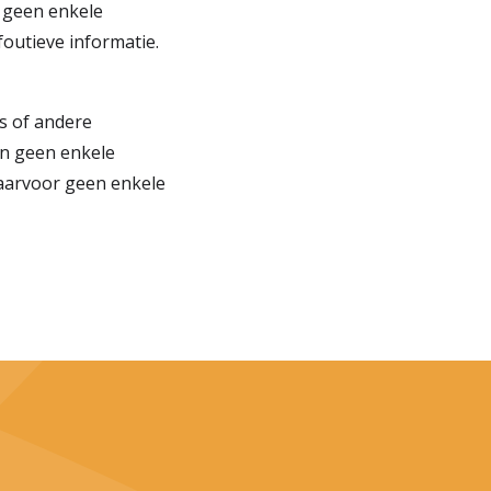
n geen enkele
foutieve informatie.
es of andere
n geen enkele
aarvoor geen enkele